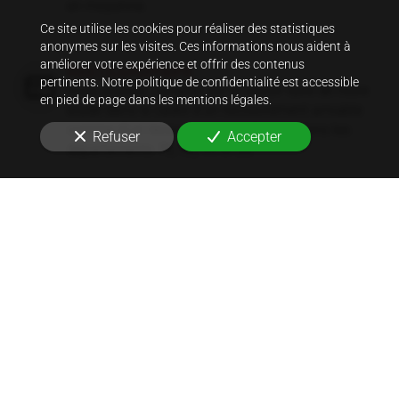
en moyenne.
Ce site utilise les cookies pour réaliser des statistiques
anonymes sur les visites. Ces informations nous aident à
améliorer votre expérience et offrir des contenus
Recouvrement
pertinents. Notre politique de confidentialité est accessible
Vous pouvez compter sur le savoir-faire de notre
en pied de page dans les mentions légales.
étude dans le cadre d'un recouvrement amiable
comme d'un recouvrement judiciaire dans les
Refuser
Accepter
départements 78, 92, 95 et 28.
Signification d'actes
Nous prenons en charge la signification de tous
les actes d’huissier dans les départements 78, 92,
95 et 28 : assignations, sommations, mises en
demeure, décisions et procédures.