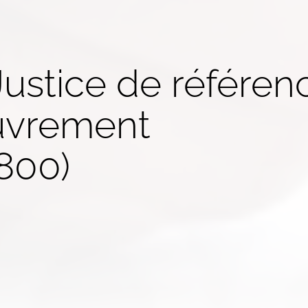
Justice de référen
uvrement
8800)