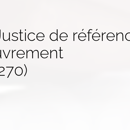
Justice de référen
uvrement
270)