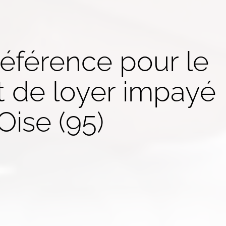
référence pour le
t de
loyer impayé
Oise (95)